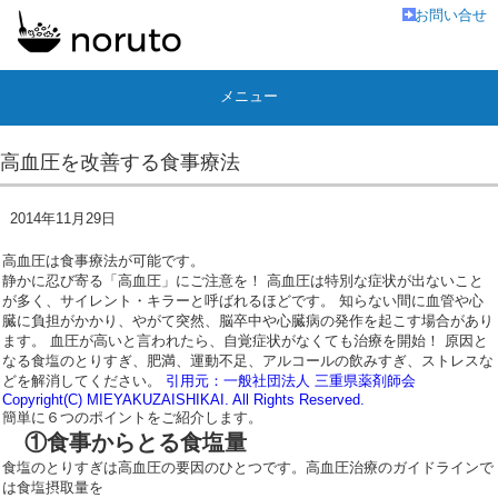
お問い合せ
メニュー
高血圧を改善する食事療法
2014年11月29日
高血圧は食事療法が可能です。
静かに忍び寄る「高血圧」にご注意を！ 高血圧は特別な症状が出ないこと
が多く、サイレント・キラーと呼ばれるほどです。 知らない間に血管や心
臓に負担がかかり、やがて突然、脳卒中や心臓病の発作を起こす場合があり
ます。 血圧が高いと言われたら、自覚症状がなくても治療を開始！ 原因と
なる食塩のとりすぎ、肥満、運動不足、アルコールの飲みすぎ、ストレスな
どを解消してください。
引用元：一般社団法人 三重県薬剤師会
Copyright(C) MIEYAKUZAISHIKAI. All Rights Reserved.
簡単に６つのポイントをご紹介します。
①食事からとる食塩量
食塩のとりすぎは高血圧の要因のひとつです。高血圧治療のガイドラインで
は食塩摂取量を