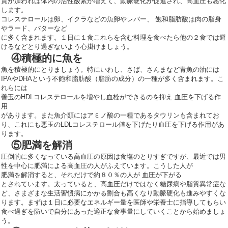
質が加われば体内の活性酸素が増えて、動脈硬化が促進され、高血圧も悪化
します。
コレステロールは卵、イクラなどの魚卵やレバー、 飽和脂肪酸は肉の脂身
やラード、バターなど
に多く含まれます。１日に１食これらを含む料理を食べたら他の２食では避
けるなどとり過ぎないよう心掛けましょう。
④積極的に魚を
魚を積極的にとりましょう。特にいわし、さば、さんまなど青魚の油には
IPAやDHAという不飽和脂肪酸（脂肪の成分）の一種が多く含まれます。こ
れらには
善玉のHDLコレステロールを増やし血栓ができるのを抑え 血圧を下げる作
用
があります。また魚介類にはアミノ酸の一種であるタウリンも含まれてお
り、これにも悪玉のLDLコレステロール値を下げたり血圧を下げる作用があ
ります。
⑤肥満を解消
圧倒的に多くなっている高血圧の原因は食塩のとりすぎですが、最近では男
性を中心に肥満による高血圧の人がふえています。こうした人が
肥満を解消すると、それだけで約８０％の人が 血圧が下がる
とされています。太っていると、高血圧だけではなく糖尿病や脂質異常症な
ど、さまざまな生活習慣病にかかる割合も高くなり動脈硬化も進みやすくな
ります。まずは１日に必要なエネルギー量を医師や栄養士に指導してもらい
食べ過ぎを防いで自分にあった適正な食事量にしていくことから始めましょ
う。