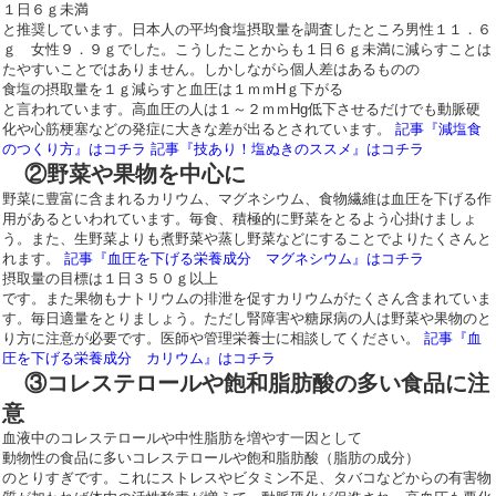
１日６ｇ未満
と推奨しています。日本人の平均食塩摂取量を調査したところ男性１１．６
ｇ 女性９．９ｇでした。こうしたことからも１日６ｇ未満に減らすことは
たやすいことではありません。しかしながら個人差はあるものの
食塩の摂取量を１ｇ減らすと血圧は１ｍｍHｇ下がる
と言われています。高血圧の人は１～２ｍｍHg低下させるだけでも動脈硬
化や心筋梗塞などの発症に大きな差が出るとされています。
記事『減塩食
のつくり方』はコチラ
記事『技あり！塩ぬきのススメ』はコチラ
②野菜や果物を中心に
野菜に豊富に含まれるカリウム、マグネシウム、食物繊維は血圧を下げる作
用があるといわれています。毎食、積極的に野菜をとるよう心掛けましょ
う。また、生野菜よりも煮野菜や蒸し野菜などにすることでよりたくさんと
れます。
記事『血圧を下げる栄養成分 マグネシウム』はコチラ
摂取量の目標は１日３５０ｇ以上
です。また果物もナトリウムの排泄を促すカリウムがたくさん含まれていま
す。毎日適量をとりましょう。ただし腎障害や糖尿病の人は野菜や果物のと
り方に注意が必要です。医師や管理栄養士に相談してください。
記事『血
圧を下げる栄養成分 カリウム』はコチラ
③コレステロールや飽和脂肪酸の多い食品に注
意
血液中のコレステロールや中性脂肪を増やす一因として
動物性の食品に多いコレステロールや飽和脂肪酸（脂肪の成分）
のとりすぎです。これにストレスやビタミン不足、タバコなどからの有害物