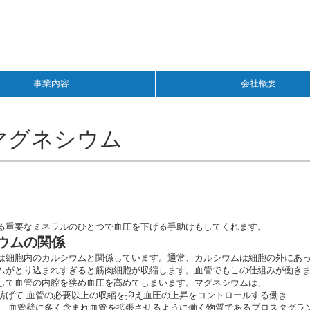
事業内容
会社概要
マグネシウム
る重要なミネラルのひとつで血圧を下げる手助けもしてくれます。
ウムの関係
は細胞内のカルシウムと関係しています。通常、カルシウムは細胞の外にあ
ムがとり込まれすぎると筋肉細胞が収縮します。血管でもこの仕組みが働き
して血管の内腔を狭め血圧を高めてしまいます。マグネシウムは、
妨げて 血管の必要以上の収縮を抑え血圧の上昇をコントロールする働き
は、血管壁に多く含まれ血管を拡張させるように働く物質であるプロスタグラ