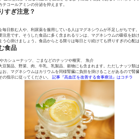
カテコールアミンの分泌を抑えます。
りすぎ注意？
を毎日飲む人や、利尿薬を服用している人はマグネシウムが不足しがちです
要注意です。そうした食品に多く含まれるリンは、マグネシウムの吸収を妨
よう心掛けましょう。食品からとる限りは毎日とり続けても摂りすぎの心配
む食品
ドやカシューナッツ、ごまなどのナッツや種実、 魚介
大豆製品、野菜、肉、牛乳、乳製品、穀物にも含まれます。ただしナッツ類
なお、マグネシウムはカリウムを同様腎臓に負担を掛けることがあるので腎
その指示に従ってください。
記事『高血圧を改善する食事療法』はコチラ