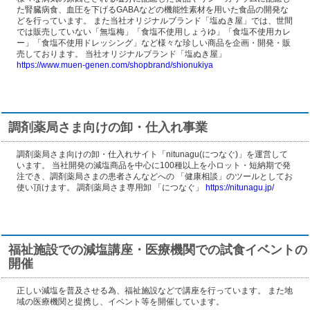
た腎臓病食、血圧を下げるGABAなどの機能性素材を用いた食品の開発な
どを行っています。 また当社オリジナルブランド「塩ぬき屋」では、世間
では販売していない「無塩梅」「食塩不使用しょうゆ」「食塩不使用カレ
ー」「食塩不使用ドレッシング」など様々な珍しい商品を企画・開発・販
売しております。 当社オリジナルブランド「塩ぬき屋」
https://www.muen-genen.com/shopbrand/shionukiya
調剤薬局さま向けの卸・仕入れ事業
調剤薬局さま向けの卸・仕入れサイト「nitunagu(につなぐ)」を運営して
います。 当社開発の減塩商品を中心に100種以上を小ロット・短納期で発
注でき、調剤薬局さまの患者さんなどへの 「健康相談」のツールとしてお
使い頂けます。 調剤薬局さま専用卸 「につなぐ」
https://nitunagu.jp/
福祉施設での減塩講座・医療機関での試食イベントの
開催
正しい減塩を普及させる為、福祉施設などで講座を行っています。 また地
域の医療機関と提携し、イベント等を開催しています。