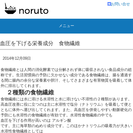
お問い合せ
メニュー
血圧を下げる栄養成分 食物繊維
2014年12月09日
食物繊維とは人間の消化酵素では分解されず体に吸収されない食品成分の総
称です。生活習慣病の予防に欠かせない成分である食物繊維は、腸を通過す
る間に腸内の余分な栄養素や胆汁、そしてさまざまな有害物質を吸着して体
外に排出してくれます。
２種類の食物繊維
食物繊維には水に溶ける水溶性と水に溶けない不溶性の２種類があります。
高血圧改善に役に立つのは主に水溶性で塩分（ナトリウム）を吸着して便と
ともに体外へ運び出してくれます。また、高血圧を併発しやすい動脈硬化の
予防にも水溶性の食物繊維が有効です。水溶性食物繊維の中でも
血圧を下げる作用が高いのは アルギン酸
です。主に海草類のぬめり成分です。このほかナトリウムの吸着力が大きい
水溶性食物繊維としては