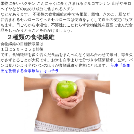
果物に多いペクチン こんにゃくに多く含まれるグルコマンナン 山芋やモロ
ヘイヤなどのぬめり成分に含まれるムチン
などがあります。 不溶性の食物繊維の中でも根菜、穀物、きのこ、豆など
に含まれるセルロースやヘミセルロースは便通をよくして血圧の安定に役立
ちます。日ごろから水溶性、不溶性にこだわらず食物繊維を豊富に含んだ食
品をしっかりとることを心がけましょう。
２種類の食物繊維
食物繊維の目標摂取量は
１日に２０～２５ｇ前後
です。食物繊維を多く含んだ食品をまんべんなく組み合わせて毎日、毎食欠
かさずとることが大切です。お米も白米より七分づきや胚芽精米、玄米。パ
ンは食パンより全粒パンのほうが食物繊維が豊富にとれます。
記事『高血
圧を改善する食事療法』はコチラ