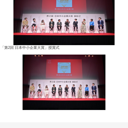
「第2回 ⽇本中⼩企業⼤賞」授賞式